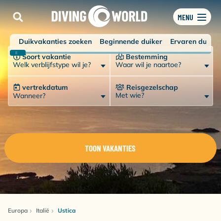
MENU
Duikvakanties zoeken
Beginnende duiker
Ervaren duiker
Soort vakantie
Bestemming
Welk verblijfstype wil je?
Waar wil je naartoe?
vertrekdatum
Reisgezelschap
Met wie?
Wanneer?
TOON VAKANTIES
Europa
Italië
Ustica