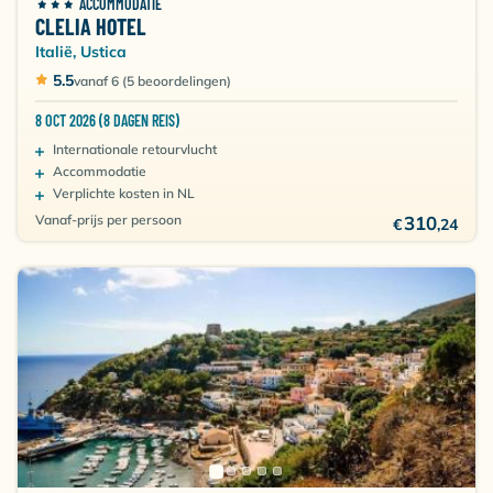
ACCOMMODATIE
een eigen voordeel, maar de authentieke Usticaanse
CLELIA HOTEL
sfeer vind je overal wel terug!
Italië, Ustica
5.5
vanaf 6 (5 beoordelingen)
8 OCT 2026 (8 DAGEN REIS)
Internationale retourvlucht
Accommodatie
Verplichte kosten in NL
Vanaf-prijs per persoon
310
€
,24