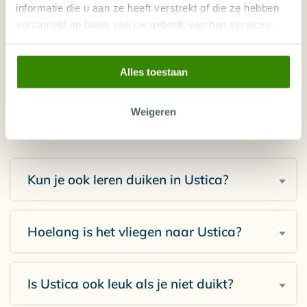
vraag er niet tussen? Onze
informatie die u aan ze heeft verstrekt of die ze hebben
duikreisspecialisten helpen je graag
verzameld op basis van uw gebruik van hun services.
verder.
Alles toestaan
PERSOONLIJK ADVIES
Weigeren
Kun je ook leren duiken in Ustica?
Hoelang is het vliegen naar Ustica?
Is Ustica ook leuk als je niet duikt?