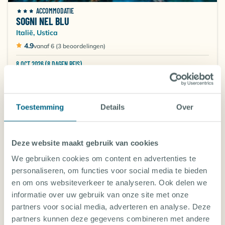
ACCOMMODATIE
SOGNI NEL BLU
Italië, Ustica
4.9
vanaf 6 (3 beoordelingen)
8 OCT 2026 (8 DAGEN REIS)
Internationale retourvlucht
Accommodatie
Verplichte kosten in NL
Toestemming
Details
Over
Vanaf-prijs per persoon
463
€
,-
Deze website maakt gebruik van cookies
We gebruiken cookies om content en advertenties te
FAQ | DUIKVAKANTIE USTICA
personaliseren, om functies voor social media te bieden
en om ons websiteverkeer te analyseren. Ook delen we
Vind hier de veelgestelde vragen over
informatie over uw gebruik van onze site met onze
partners voor social media, adverteren en analyse. Deze
een duikvakantie in Ustica. Staat jouw
partners kunnen deze gegevens combineren met andere