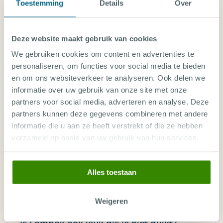
een duikvakantie in Lombok. Staat jouw
Toestemming
Details
Over
Lombok ligt is Gili Air. Hier zijn de duikstekken de
vraag er niet tussen? Onze
belangrijkste trekpleisters.
duikreisspecialisten helpen je graag
Deze website maakt gebruik van cookies
De beste reisperiode om
Indonesië
met een bezoek te
verder.
We gebruiken cookies om content en advertenties te
vereren is van juni tot en met oktober. Gedurende
personaliseren, om functies voor social media te bieden
deze maanden is het water relatief vlak en de
en om ons websiteverkeer te analyseren. Ook delen we
temperatuur ervan aangenaam. Tevens valt er in
PERSOONLIJK ADVIES
informatie over uw gebruik van onze site met onze
deze tijd van het jaar de minste regen.
partners voor social media, adverteren en analyse. Deze
partners kunnen deze gegevens combineren met andere
informatie die u aan ze heeft verstrekt of die ze hebben
verzameld op basis van uw gebruik van hun services.
Hoelang is het vliegen naar Lombok?
Alles toestaan
Kun je ook leren duiken in Lombok?
Weigeren