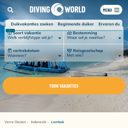
MENU
Duikvakanties zoeken
Beginnende duiker
Ervaren duiker
Soort vakantie
Bestemming
Welk verblijfstype wil je?
Waar wil je naartoe?
vertrekdatum
Reisgezelschap
Met wie?
Wanneer?
TOON VAKANTIES
Verre Oosten
Indonesië
Lombok