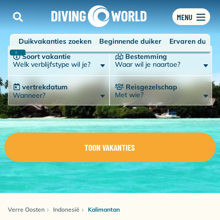
MENU
Duikvakanties zoeken
Beginnende duiker
Ervaren duiker
Soort vakantie
Bestemming
Welk verblijfstype wil je?
Waar wil je naartoe?
vertrekdatum
Reisgezelschap
Met wie?
Wanneer?
TOON VAKANTIES
Verre Oosten
Indonesië
Kalimantan