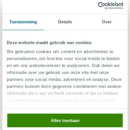
tot oktober, wanneer de zee rustig is en de
zichtbaarheid optimaal. In deze maanden kun je
profiteren van uitstekende duikomstandigheden en
het zeeleven op zijn best. Toch kun je het hele jaar
Toestemming
Details
Over
door duiken in Kalimantan, want de temperatuur van
het water blijft constant aangenaam tussen de 26 en
30 graden Celsius.
Deze website maakt gebruik van cookies
ACCOMMODATIE
MARATUA PARADISE RESORT
We gebruiken cookies om content en advertenties te
In tegenstelling tot andere populaire
Indonesië, Kalimantan
personaliseren, om functies voor social media te bieden
duikbestemmingen in Indonesië, zoals Bali of Raja
en om ons websiteverkeer te analyseren. Ook delen we
Ampat, blijft Kalimantan relatief onaangetast door
informatie over uw gebruik van onze site met onze
Internationale retourvlucht
massatoerisme. Dit betekent dat je nog steeds kunt
partners voor social media, adverteren en analyse. Deze
Transfer
genieten van rustige, serene duiklocaties zonder
Accommodatie
partners kunnen deze gegevens combineren met andere
drukte. Wil je meer ontdekken van Indonesië? Neem
Verplichte kosten in NL
informatie die u aan ze heeft verstrekt of die ze hebben
dan een kijkje bij
Lembeh
of
Manado
!
Vanaf-prijs per persoon
n.n.b.
verzameld op basis van uw gebruik van hun services.
Alles toestaan