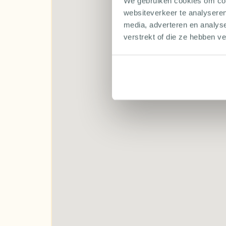
minuutjes. De diepte varieert van 6 tot 11 me
We gebruiken cookies om cont
websiteverkeer te analyseren
Boca das Caldeirinhas
media, adverteren en analys
Bij deze stek voltrekt zich een bijzonder na
verstrekt of die ze hebben v
natuurreservaat, maar in feite is het ook ee
een steile drop-off, die reikt tot een diepte 
muur. Wanneer u afdaalt kun je tevreden om j
spotten; van tonijn tot groupers! Boca das Ca
onderwaterlandschap, zeer typerend voor het
Ilhéus da Madalena
‘Ilhéus da Madalena’ omvat twee kleine eiland
duiken kunt maken. De diepte varieert van 10 
natuurlijke leefomgeving van grote scholen v
condities wisselen geregeld waardoor er spra
Pontão 16
Dit wrak is een van de meest in tact gebleve
diepte van 20 meter en wordt onder andere o