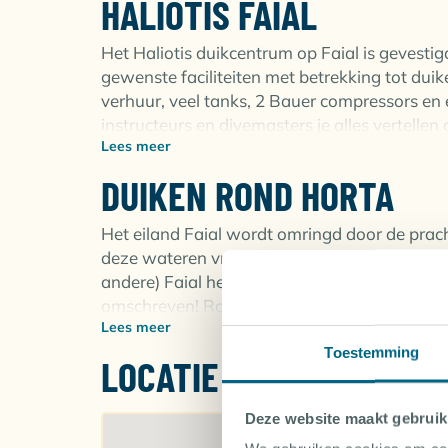
HALIOTIS FAIAL
Het Haliotis duikcentrum op Faial is gevestig
gewenste faciliteiten met betrekking tot dui
verhuur, veel tanks, 2 Bauer compressors en
instructeurs en divemasters je alles vertellen 
Lees meer
volgt.
DUIKEN ROND HORTA
Voor optimaal gemak beschikt Haliotis over d
twee 300pk Yahama motoren. Tevens is de bo
Het eiland Faial wordt omringd door de prach
veiligheidsvoorzieningen zoals meerdere co
deze wateren vrij onbekend: wanneer men e
luistert naar de naam ‘Lioti’, is voorzien van
andere) Faial heeft bezocht, worden deze a
is een Aqualung Partner center en 5-sterren 
omschreven! Rond Faial zijn diverse spannend
veiligheidsvoorzieningen, extra zekerheid en
Lees meer
Entre Montes
Toestemming
LOCATIE
Entre Montes is een kalme, afgeschermde ba
leven: van de kleinste zee-wezentjes tot welb
Deze website maakt gebruik
allemaal! Wanneer je vertrekt vanuit het Hali