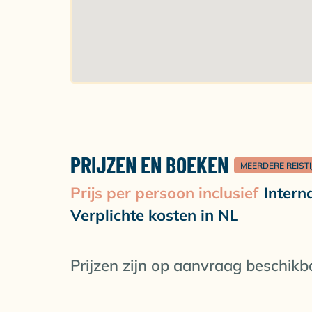
barbelen. Wanneer je over de juiste certifica
betreden en doorgronden!
Paredo de Almeida
Deze drop-off is de thuishaven van een divers
Wanneer je de diepte in duikt wachten er mi
bijzondere bewoners die je hier kunt spotten 
diverse andere kreeftachtige.
PRIJZEN EN BOEKEN
MEERDERE REIST
Prijs per persoon inclusief
Intern
Verplichte kosten in NL
Prijzen zijn op aanvraag beschikb