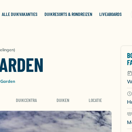
ALLE DUIKVAKANTIES
DUIKRESORTS & RONDREIZEN
LIVEABOARDS
elingen)
B
GARDEN
F
W
l Garden
DUIKCENTRA
DUIKEN
LOCATIE
H
M