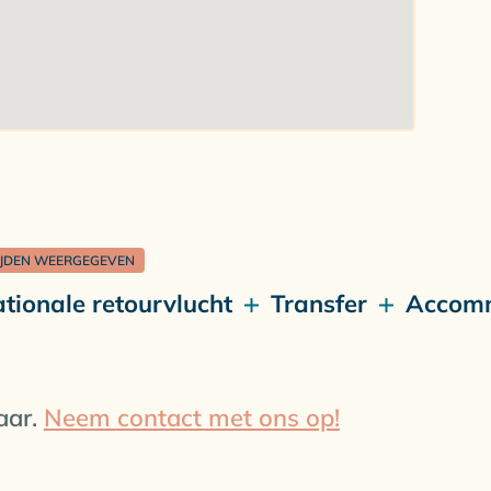
ten beschikt is het toegestaan om het wrak te
 marine leven. Aan de top vind je een kleine grot.
ljoenen kleine garnaaltjes op jouw komst. Andere
zijn de everlipvis, de beroemde blauwe kreeft en
IJDEN WEERGEGEVEN
ationale retourvlucht
Transfer
Accom
aar.
Neem contact met ons op!