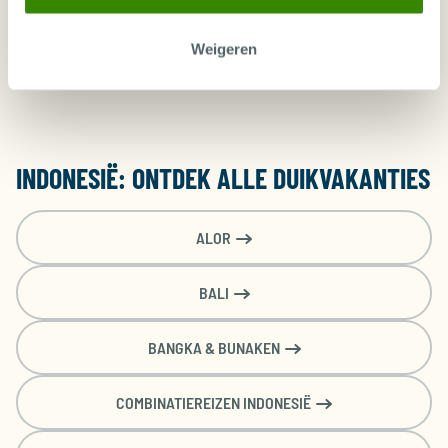
3 bootduiken per dag - 6
€ 290
€ 290
€ 290
€ 290
€ 290
duiken
Weigeren
Manta Rhei Dive Center
INDONESIË: ONTDEK ALLE DUIKVAKANTIES
ALOR
BALI
BANGKA & BUNAKEN
COMBINATIEREIZEN INDONESIË