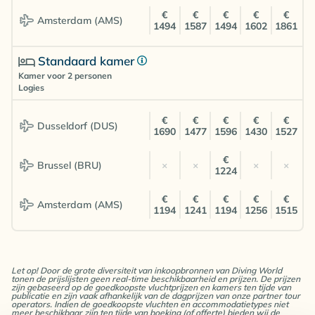
€
€
€
€
€
Amsterdam (AMS)
1494
1587
1494
1602
1861
Standaard kamer
Kamer voor 2 personen
Logies
€
€
€
€
€
Dusseldorf (DUS)
1690
1477
1596
1430
1527
€
Brussel (BRU)
×
×
×
×
1224
€
€
€
€
€
Amsterdam (AMS)
1194
1241
1194
1256
1515
Let op! Door de grote diversiteit van inkoopbronnen van Diving World
tonen de prijslijsten geen real-time beschikbaarheid en prijzen. De prijzen
zijn gebaseerd op de goedkoopste vluchtprijzen en kamers ten tijde van
publicatie en zijn vaak afhankelijk van de dagprijzen van onze partner tour
operators. Indien de goedkoopste vluchten en accommodatietypes niet
meer beschikbaar zijn ten tijde van boeking (of offerte) bieden wij de