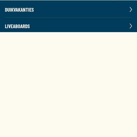
DUIKVAKANTIES
LIVEABOARDS
POPULAIRE BESTEMMINGEN
DIVING WORLD
BEL +31 314 65 31 80
ma t/m vr: 09:30-12:30 & 13:00-17:00
STUUR EEN E-MAIL
VOLG ONS
1030
5.4