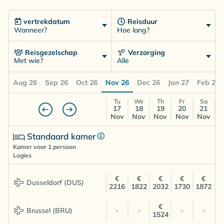
vertrekdatum
Reisduur
Wanneer?
Hoe lang?
Reisgezelschap
Verzorging
Met wie?
Alle
Aug 26
Sep 26
Oct 26
Nov 26
Dec 26
Jan 27
Feb 27
Tu
We
Th
Fr
Sa
17
18
19
20
21
Nov
Nov
Nov
Nov
Nov
Standaard kamer
Kamer voor 1 persoon
Logies
€
€
€
€
€
Dusseldorf (DUS)
2216
1822
2032
1730
1872
€
Brussel (BRU)
×
×
×
×
1524