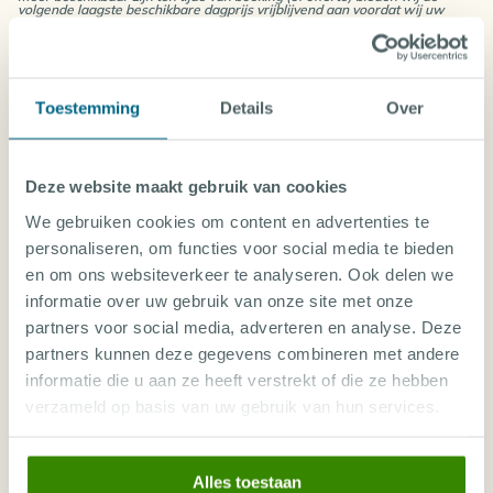
Visumkosten IDR 500.000 (ca. €35) p.p. (bij
volgende laagste beschikbare dagprijs vrijblijvend aan voordat wij uw
boeking definitief maken.
aankomst in luchthaven)
NIET INBEGREPEN
Evt. Vertrekbelasting
Fooien en andere persoonlijke uitgaven
Toestemming
Details
Over
DUIKEXCURSIE PRIJZEN FLORES & KOMODO
Deze website maakt gebruik van cookies
Tijdens het boeken kan je een duikexcursie(s)
toevoegen aan jouw vakantie.
We gebruiken cookies om content en advertenties te
personaliseren, om functies voor social media te bieden
en om ons websiteverkeer te analyseren. Ook delen we
Aug 26
Sep 26
Oct 26
Nov 26
Dec 26
Jan 27
Feb 27
informatie over uw gebruik van onze site met onze
Tu
We
Th
Fr
Sa
partners voor social media, adverteren en analyse. Deze
17
18
19
20
21
Nov
Nov
Nov
Nov
Nov
partners kunnen deze gegevens combineren met andere
informatie die u aan ze heeft verstrekt of die ze hebben
3 bootduiken per dag - 12
€ 550
€ 550
€ 550
€ 550
€ 550
duiken
verzameld op basis van uw gebruik van hun services.
Manta Rhei Dive Center
3 bootduiken per dag - 15
€ 687
€ 687
€ 687
€ 687
€ 687
Duiken
Alles toestaan
Manta Rhei Dive Center