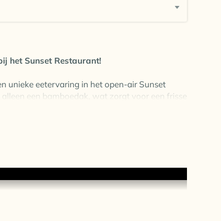
bij het Sunset Restaurant!
n unieke eetervaring in het open-air Sunset
, alleen een bamboedak, wat zorgt voor een frisse
 een mix van Indische, Italiaanse en andere
erisme
en