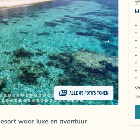
M
Va
ALLE 85 FOTO'S TONEN
To
sort waar luxe en avontuur