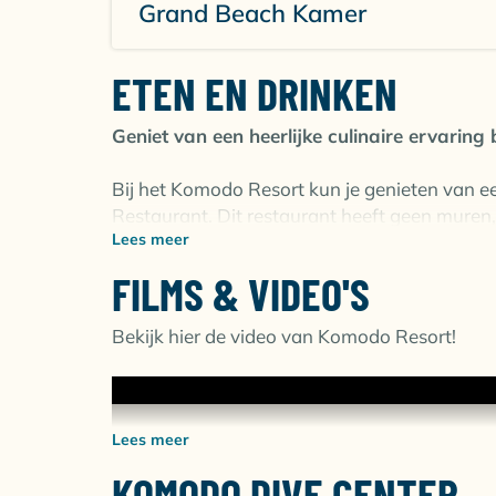
Grand Beach Kamer
ETEN EN DRINKEN
Geniet van een heerlijke culinaire ervaring 
Bij het Komodo Resort kun je genieten van ee
Restaurant. Dit restaurant heeft geen muren
Lees meer
en natuurlijke sfeer. Hier kun je genieten van
internationale keukens.
FILMS & VIDEO'S
Waarom kiezen voor Komodo Resort
Bekijk hier de video van Komodo Resort!
Rustige locatie ver weg van massa to
Fantastische duiken bij ongerepte riff
16 comfortabele seafront bungalows
Spectaculair mooi huisrif dichtbij
Lees meer
Inclusief privé badkamer en terras
KOMODO DIVE CENTER