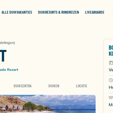
ALLE DUIKVAKANTIES
DUIKRESORTS & RONDREIZEN
LIVEABOARDS
delingen)
B
T
K
W
odo Resort
DUIKCENTRA
DUIKEN
LOCATIE
H
M