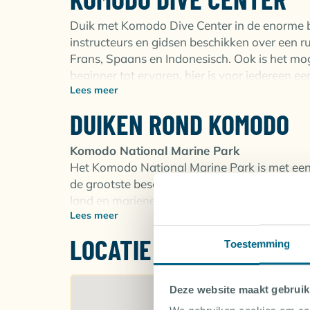
Op zoek naar meer opties in Flores & Komod
Duik met Komodo Dive Center in de enorme b
instructeurs en gidsen beschikken over een ru
Frans, Spaans en Indonesisch. Ook is het mog
beginner tot ervaren, hier is voor iedereen e
Lees meer
de twee houten boten (van 13 en 14,5 meter)
aan 25 duikers per trip. Het Komodo Resort b
DUIKEN ROND KOMODO
Komodo National Marine Park
Het Komodo National Marine Park is met een
de grootste beschermde gebieden op onze pl
land en mariene leven is het tevens een van 
Lees meer
Komodo National Park ligt in het centrum van
Sumbawa en Flores. In 1986 werd het park 
LOCATIE
Toestemming
locatie en een ‘Man and Biosphere Reserve’, t
Park. Komodo National Park is in de eerste p
imposante Komodo varaan, maar onder het wat
Deze website maakt gebruik
bron van maritieme biodiversiteit! De eiland