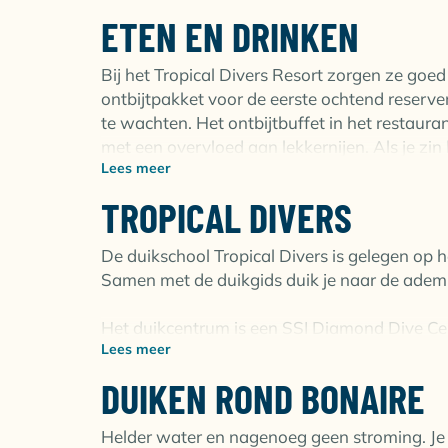
weelderige tuin. Alle appartementen zijn voo
ETEN EN DRINKEN
koelkast, magnetron en koffiezetapparaat. 
eenpersoonsbedden, een televisie, kluis en ei
appartementen zijn ook wifi, airconditionin
Bij het Tropical Divers Resort zorgen ze goed
ontbijtpakket voor de eerste ochtend reserve
te wachten. Het ontbijtbuffet in het restaura
met een overvloed aan lekkernijen. Als je zin
Lees meer
huren en een koeler vol drankjes vullen.
TROPICAL DIVERS
De duikschool Tropical Divers is gelegen op he
Samen met de duikgids duik je naar de ad
Het duikcentrum is een SSI Diamond Dive Centr
Lees meer
verdiepende cursus doen? Dan kun je kiezen 
jarenlange ervaring, zijn zeer professioneel,
DUIKEN ROND BONAIRE
helpen bij het behalen van je certificaat!
Helder water en nagenoeg geen stroming. Je 
De duikschool beschikt over een ruime accom