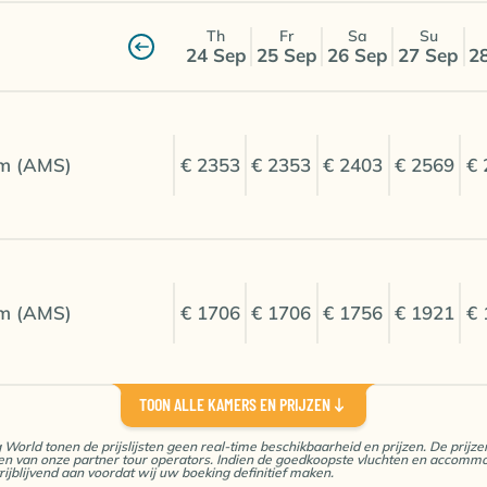
Th
Fr
Sa
Su
24 Sep
25 Sep
26 Sep
27 Sep
2
m (AMS)
€ 2353
€ 2353
€ 2403
€ 2569
€ 
m (AMS)
€ 1706
€ 1706
€ 1756
€ 1921
€ 
TOON ALLE KAMERS EN PRIJZEN
g World tonen de prijslijsten geen real-time beschikbaarheid en prijzen. De prij
ijzen van onze partner tour operators. Indien de goedkoopste vluchten en accommo
m (AMS)
€ 2497
€ 2497
€ 2547
€ 2713
€ 
rijblijvend aan voordat wij uw boeking definitief maken.