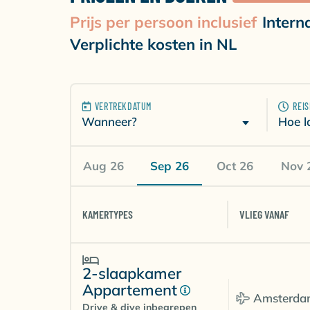
Prijs per persoon inclusief
Intern
Verplichte kosten in NL
VERTREKDATUM
REI
Wanneer?
Hoe l
Aug 26
Sep 26
Oct 26
Nov 
KAMERTYPES
VLIEG VANAF
2-slaapkamer
Appartement
Amsterda
Drive & dive inbegrepen