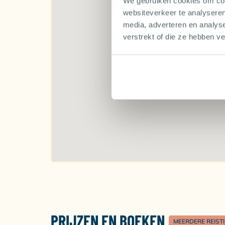
We gebruiken cookies om cont
is wel aan te raden.
websiteverkeer te analyseren
media, adverteren en analys
verstrekt of die ze hebben v
PRIJZEN EN BOEKEN
MEERDERE REIST