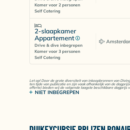
Kamer voor 2 personen
Self Catering
2-slaapkamer
Appartement
Amsterda
Drive & dive inbegrepen
Kamer voor 3 personen
Self Catering
2-slaapkamer
Let op! Door de grote diversiteit van inkoopbronnen van Divin
Appartement
ten tijde van publicatie en zijn vaak afhankelijk van de dagpr
Amsterda
Toeristenbelasting US$ 75 p.p. per verblijf
offerte) bieden wij de volgende laagste beschikbare dagprijs v
Drive & dive inbegrepen
NIET INBEGREPEN
STINAPA Nature Park fee US$ 40 p.p. per verb
Kamer voor 4 personen
Fooien en andere persoonlijke uitgaven
Self Catering
1-slaapkamer
DUIKEXCURSIE PRIJZEN BONAI