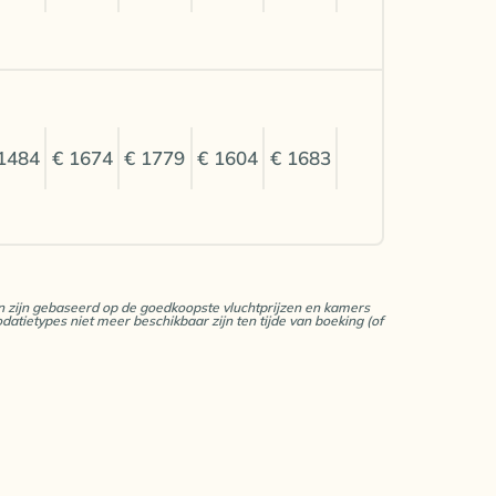
1484
€ 1674
€ 1779
€ 1604
€ 1683
zen zijn gebaseerd op de goedkoopste vluchtprijzen en kamers
datietypes niet meer beschikbaar zijn ten tijde van boeking (of
1363
€ 1553
€ 1659
€ 1483
€ 1545