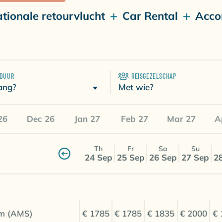
ationale retourvlucht
Car Rental
Acco
SDUUR
REISGEZELSCHAP
Met wie?
ang?
26
Dec 26
Jan 27
Feb 27
Mar 27
A
Th
Fr
Sa
Su
24 Sep
25 Sep
26 Sep
27 Sep
2
m (AMS)
€ 1785
€ 1785
€ 1835
€ 2000
€ 