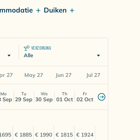
mmodatie
Duiken
VERZORGING
Alle
pr 27
May 27
Jun 27
Jul 27
Mo
Tu
We
Th
Fr
8 Sep
29 Sep
30 Sep
01 Oct
02 Oct
1695
€ 1885
€ 1990
€ 1815
€ 1924