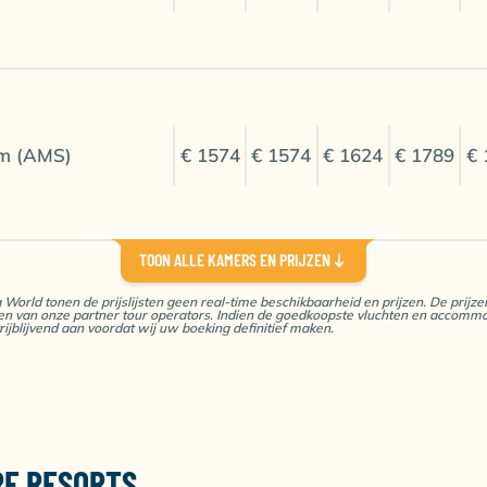
m (AMS)
€ 1574
€ 1574
€ 1624
€ 1789
€ 
TOON ALLE KAMERS EN PRIJZEN
g World tonen de prijslijsten geen real-time beschikbaarheid en prijzen. De prij
ijzen van onze partner tour operators. Indien de goedkoopste vluchten en accommo
m (AMS)
€ 1453
€ 1453
€ 1497
€ 1669
€ 
rijblijvend aan voordat wij uw boeking definitief maken.
lijf (verplicht voor alle duik- en snorkelactiviteiten)
RE RESORTS