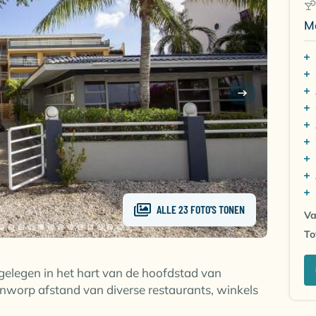
M
ALLE 23 FOTO'S TONEN
Va
To
elegen in het hart van de hoofdstad van
teenworp afstand van diverse restaurants, winkels