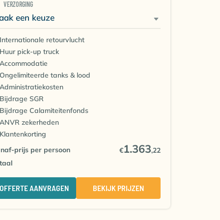
VERZORGING
aak een keuze
Internationale retourvlucht
Inbegrepen
Huur pick-up truck
Inbegrepen
Accommodatie
Accommodatie o.b.v. logies
Ongelimiteerde tanks & lood
Inbegrepen
Administratiekosten
T.w.v. € 30 per boeking
SGR staat garant voor jouw betaling aan de
Bijdrage SGR
reisorganisatie (t.w.v. € 5 per persoon)
Staat garant voor steun bij calamiteiten op reis
Bijdrage Calamiteitenfonds
(t.w.v. € 2,50 per 9 personen)
ANVR zekerheden
Gratis en uitsluitend bij Diving World
€25 pp vasteklantenkorting op een volgende reis
Klantenkorting
(
voorwaarden
)
1.363
naf-prijs per persoon
€
,22
taal
OFFERTE AANVRAGEN
BEKIJK PRIJZEN