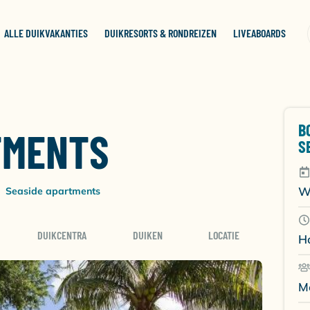
ALLE DUIKVAKANTIES
DUIKRESORTS & RONDREIZEN
LIVEABOARDS
B
TMENTS
S
W
Seaside apartments
DUIKCENTRA
DUIKEN
LOCATIE
H
M