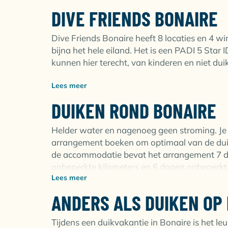
DIVE FRIENDS BONAIRE
In uw studio of appartement beschikt u over e
supermarkten in Kralendijk waaronder een gl
Dive Friends Bonaire heeft 8 locaties en 4 w
Geen zin om te koken? Probeer een van de vel
bijna het hele eiland. Het is een PADI 5 Star 
snackbar's tot de meest luxe restuarants, voor
kunnen hier terecht, van kinderen en niet dui
Lees meer
Omdat het een PADI 5 Star IDC Center is kun je
ontvangt wanneer je bijvoorbeeld een cursus b
DUIKEN ROND BONAIRE
een prijs-winnende, familie-achtige duikschoo
belangrijk. Zij verkiezen kwaliteit in plaats van
Helder water en nagenoeg geen stroming. Je 
uitgerust met uitstekende verhuur spullen.
arrangement boeken om optimaal van de dui
de accommodatie bevat het arrangement 7 da
Bezoek de volgende locaties om de tanks op t
onbeperkte kilometers en 6 dagen onbeperkt ku
boeken:
Lees meer
arrangement kan worden uitgebreid met boo
ANDERS ALS DUIKEN OP
1. Yellow Submarine
Bonaire is bijzonder trots en zuinig op de o
2. Dive Inn Port Bonaire
strikte en goede marine park beleid. De riffe
3. Hamlet Oasis Sand Dollar Resort
Tijdens een duikvakantie in Bonaire is het l
men doet er alles aan om dit zo te houden! Bij