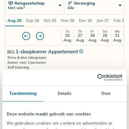
Reisgezelschap
Verzorging
Met wie?
Alle
Aug 26
Sep 26
Oct 26
Nov 26
Dec 26
Jan 27
Feb 27
Tu
Th
Fr
Sa
Mo
25
27
28
29
31
Aug
Aug
Aug
Aug
Aug
1-slaapkamer Appartement
Drive & dive inbegrepen
Kamer voor 2 personen
Self Catering
€
€
€
€
€
Amsterdam (AMS)
1554
1423
1418
1433
1704
Toestemming
Details
Over
Studio
Drive & dive inbegrepen
Kamer voor 2 personen
Deze website maakt gebruik van cookies
Self Catering
We gebruiken cookies om content en advertenties te
€
€
€
€
€