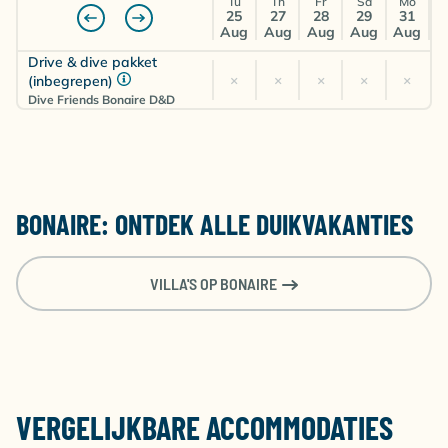
Tu
Th
Fr
Sa
Mo
Self Catering
25
27
28
29
31
Aug
Aug
Aug
Aug
Aug
€
€
€
€
€
Amsterdam (AMS)
Drive & dive pakket
1558
1415
1403
1410
1664
×
×
×
×
×
(inbegrepen)
Dive Friends Bonaire D&D
BONAIRE: ONTDEK ALLE DUIKVAKANTIES
VILLA'S OP BONAIRE
VERGELIJKBARE ACCOMMODATIES