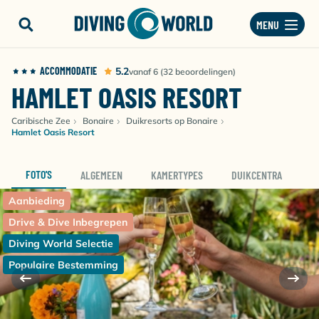
MENU
ACCOMMODATIE
5.2
vanaf 6 (32 beoordelingen)
HAMLET OASIS RESORT
Caribische Zee
Bonaire
Duikresorts op Bonaire
Hamlet Oasis Resort
FOTO'S
ALGEMEEN
KAMERTYPES
DUIKCENTRA
D
Aanbieding
Drive & Dive Inbegrepen
Diving World Selectie
Populaire Bestemming