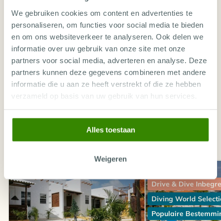
We gebruiken cookies om content en advertenties te
personaliseren, om functies voor social media te bieden
BONAIRE: ONTDEK ALLE DUIKVAKANTIES
en om ons websiteverkeer te analyseren. Ook delen we
informatie over uw gebruik van onze site met onze
partners voor social media, adverteren en analyse. Deze
VILLA'S OP BONAIRE
partners kunnen deze gegevens combineren met andere
informatie die u aan ze heeft verstrekt of die ze hebben
verzameld op basis van uw gebruik van hun services.
Alles toestaan
VERGELIJKBARE ACCOMMODATIES
Weigeren
Drive & Dive Inbegrepen
Aanbieding
Drive & Dive Inbegr
Diving World Selecti
Populaire Bestemmi