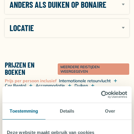
ANDERS ALS DUIKEN OP BONAIRE
Travelife Gold en het erkende milieukeurmerk Earth
Check. De accommodatie neemt vergaande
maatregelen voor water, energie en afval, behandelt
haar medewerkers eerlijk, gebruikt regionale
LOCATIE
producten en is actief betrokken bij de lokale
bevolking.
PRIJZEN EN
MEERDERE REISTIJDEN
BOEKEN
WEERGEGEVEN
Prijs per persoon inclusief
Internationale retourvlucht
Car Rental
Accommodatie
Duiken
Verplichte kosten in NL
Prijzen zijn op aanvraag beschikbaar.
Neem
Toestemming
Details
Over
contact met ons op!
Deze website maakt gebruik van cookies