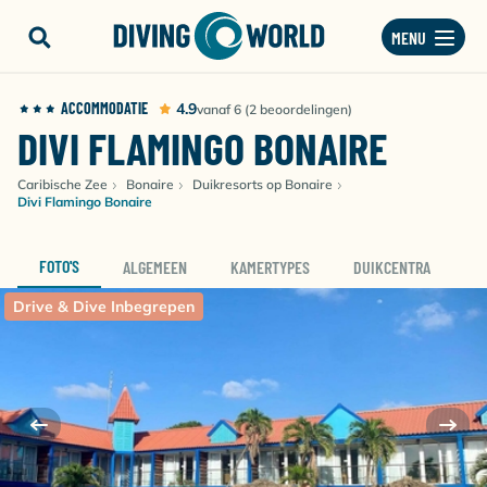
MENU
ACCOMMODATIE
4.9
vanaf 6 (2 beoordelingen)
DIVI FLAMINGO BONAIRE
Caribische Zee
Bonaire
Duikresorts op Bonaire
Divi Flamingo Bonaire
FOTO'S
ALGEMEEN
KAMERTYPES
DUIKCENTRA
D
Drive & Dive Inbegrepen