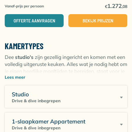
ligt op ca. 1 km. Bar(s) gelegen op ca. 50 m.
1.272
Vanaf-prijs per persoon
€
,08
OFFERTE AANVRAGEN
BEKIJK PRIJZEN
KAMERTYPES
Dee
studio's
zijn gezellig ingericht en komen met een
volledig uitgeruste keuken. Alles wat je nodig hebt om
je eigen heerlijke maaltijden te bereiden, staat voor je
Lees meer
klaar! Op zoek naar nog meer ruimte? De
een-
slaapkamer appartementen
hebben ze ook in de
aanbieding. Hier vind je een aparte slaapkamer, een
Studio
keuken die van alle gemakken is voorzien en alle
Drive & dive inbegrepen
nodige voorzieningen. Het is als je tweede thuis, weg
van huis! En als je nog meer ruimte en comfort wilt,
bekijk dan zeker de
twee-slaapkamer
1-slaapkamer Appartement
appartementen
. Hier wacht opnieuw een aparte
Drive & dive inbegrepen