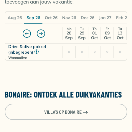
toevoegen aan jouw vakantie.
2 Bedroom Fun
Aug 26
Sep 26
Oct 26
Nov 26
Dec 26
Jan 27
Feb 27
Drive & dive inbegrepen
Kamer voor 4 personen
Mo
Tu
Th
Fr
Tu
Self Catering
28
29
01
09
13
Sep
Sep
Oct
Oct
Oct
€
€
€
Amsterdam (AMS)
×
×
Drive & dive pakket
1312
1317
1272
×
×
×
×
×
(inbegrepen)
Wannadive
2-slaapkamer Tropicana
Drive & dive inbegrepen
Kamer voor 2 personen
Self Catering
BONAIRE: ONTDEK ALLE DUIKVAKANTIES
€
Amsterdam (AMS)
×
×
×
×
1491
VILLA'S OP BONAIRE
2-slaapkamer Tropicana
Drive & dive inbegrepen
Kamer voor 3 personen
Self Catering