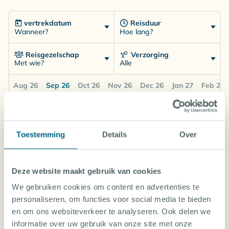
vertrekdatum
Reisduur
Wanneer?
Hoe lang?
Reisgezelschap
Verzorging
Met wie?
Alle
Aug 26
Sep 26
Oct 26
Nov 26
Dec 26
Jan 27
Feb 27
Mo
Tu
Th
Fr
Tu
28
29
01
09
13
Sep
Sep
Oct
Oct
Oct
Toestemming
Details
Over
1-slaapkamer Fun
Drive & dive inbegrepen
Kamer voor 1 persoon
Self Catering
Deze website maakt gebruik van cookies
We gebruiken cookies om content en advertenties te
€
Amsterdam (AMS)
×
×
×
×
personaliseren, om functies voor social media te bieden
1969
en om ons websiteverkeer te analyseren. Ook delen we
informatie over uw gebruik van onze site met onze
1-slaapkamer Fun