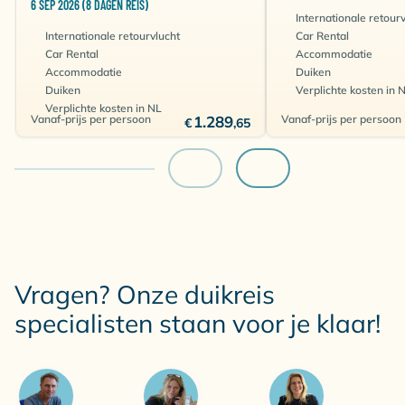
6 SEP 2026 (8 DAGEN REIS)
Drive & dive inbegrepen
Internationale retour
Kamer voor 2 personen
Internationale retourvlucht
Car Rental
Self Catering
Car Rental
Accommodatie
Accommodatie
Duiken
€
Amsterdam (AMS)
×
×
×
×
Duiken
Verplichte kosten in 
1470
Verplichte kosten in NL
Vanaf-prijs per persoon
1.289
Vanaf-prijs per persoon
€
,65
Vragen? Onze duikreis
specialisten staan voor je klaar!