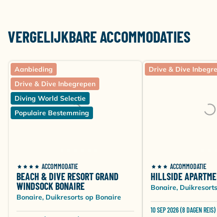
€
Amsterdam (AMS)
×
×
×
×
1372
VERGELIJKBARE ACCOMMODATIES
2-slaapkamer Tropicana
Drive & dive inbegrepen
Kamer voor 4 personen
Aanbieding
Drive & Dive Inbegr
Self Catering
Drive & Dive Inbegrepen
€
Diving World Selectie
Amsterdam (AMS)
×
×
×
×
1312
Populaire Bestemming
Studio
Drive & dive inbegrepen
Kamer voor 1 persoon
Self Catering
ACCOMMODATIE
ACCOMMODATIE
BEACH & DIVE RESORT GRAND
HILLSIDE APARTM
€
Amsterdam (AMS)
×
×
×
×
WINDSOCK BONAIRE
1692
Bonaire, Duikresort
Bonaire, Duikresorts op Bonaire
Studio
10 SEP 2026 (8 DAGEN REIS)