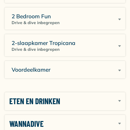
slaapkamer, een complete keuken en alle
voorzieningen om je verblijf zo aangenaam mogelijk
2 Bedroom Fun
te maken. Jouw ultieme thuis weg van huis!
Drive & dive inbegrepen
2-slaapkamer Tropicana
Drive & dive inbegrepen
Voordeelkamer
ETEN EN DRINKEN
WANNADIVE