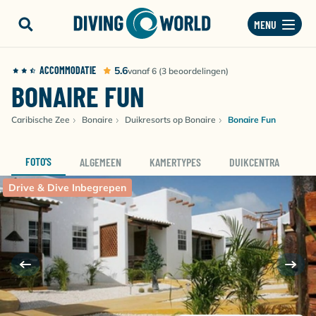
MENU
ACCOMMODATIE
5.6
vanaf 6 (3 beoordelingen)
BONAIRE FUN
Caribische Zee
Bonaire
Duikresorts op Bonaire
Bonaire Fun
FOTO'S
ALGEMEEN
KAMERTYPES
DUIKCENTRA
D
Drive & Dive Inbegrepen