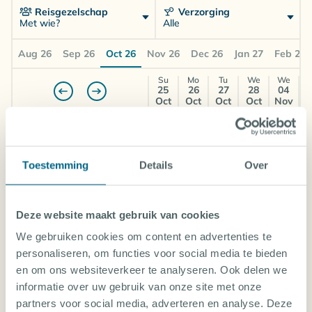
Reisgezelschap
Verzorging
Met wie?
Alle
Aug 26
Sep 26
Oct 26
Nov 26
Dec 26
Jan 27
Feb 27
Su
Mo
Tu
We
We
25
26
27
28
04
Oct
Oct
Oct
Oct
Nov
Superior King Room
Drive & dive inbegrepen
Kamer voor 2 personen
Toestemming
Details
Over
Logies
€
€
€
€
€
Amsterdam (AMS)
1890
1733
1708
1968
1947
Deze website maakt gebruik van cookies
We gebruiken cookies om content en advertenties te
Superior King Room
personaliseren, om functies voor social media te bieden
Drive & dive inbegrepen
en om ons websiteverkeer te analyseren. Ook delen we
Kamer voor 2 personen
Logies & Ontbijt
informatie over uw gebruik van onze site met onze
partners voor social media, adverteren en analyse. Deze