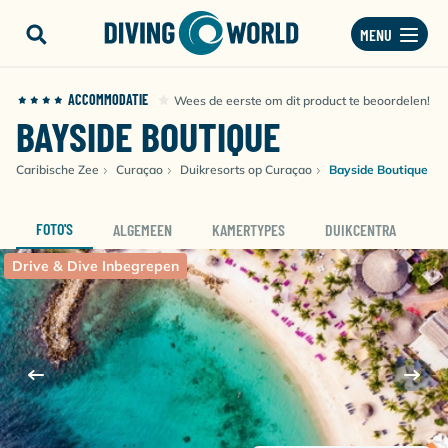
MENU
ACCOMMODATIE
Wees de eerste om dit product te beoordelen!
BAYSIDE BOUTIQUE
Caribische Zee
Curaçao
Duikresorts op Curaçao
Bayside Boutique
FOTO'S
ALGEMEEN
KAMERTYPES
DUIKCENTRA
D
Drive & Dive Inbegrepen