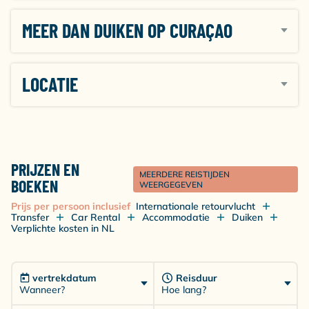
terras is voorzien van een buitenset en ligstoelen. Het
MEER DAN DUIKEN OP CURAÇAO
uitzicht over de patio, de Caribische Zee en de
golfbaan is adembenemend.
LOCATIE
PRIJZEN EN
MEERDERE REISTIJDEN
BOEKEN
WEERGEGEVEN
Prijs per persoon inclusief
Internationale retourvlucht
Transfer
Car Rental
Accommodatie
Duiken
Verplichte kosten in NL
vertrekdatum
Reisduur
Wanneer?
Hoe lang?