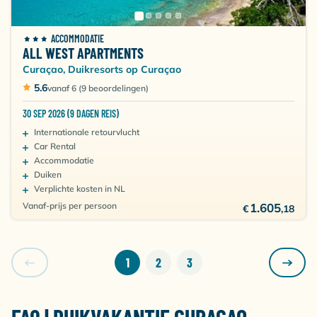
ACCOMMODATIE
ALL WEST APARTMENTS
Curaçao, Duikresorts op Curaçao
5.6
vanaf 6 (9 beoordelingen)
30 SEP 2026 (9 DAGEN REIS)
Internationale retourvlucht
Car Rental
Accommodatie
Duiken
Verplichte kosten in NL
Vanaf-prijs per persoon
1.605
€
,18
1
2
3