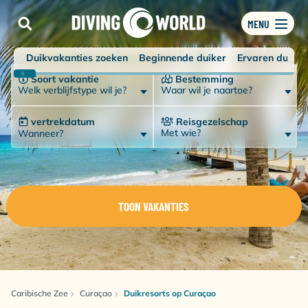
MENU
Duikvakanties zoeken
Beginnende duiker
Ervaren duiker
Soort vakantie
Bestemming
Welk verblijfstype wil je?
Waar wil je naartoe?
vertrekdatum
Reisgezelschap
Met wie?
Wanneer?
TOON VAKANTIES
Caribische Zee
Curaçao
Duikresorts op Curaçao