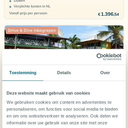
Duiken
Verplichte kosten in NL
Vanaf-prijs per persoon
1.396
€
,54
Drive & Dive Inbegrepen
Toestemming
Details
Over
ACCOMMODATIE
RANCHO EL SOBRINO
Deze website maakt gebruik van cookies
Curaçao, Duikresorts op Curaçao
We gebruiken cookies om content en advertenties te
5.2
vanaf 6 (4 beoordelingen)
personaliseren, om functies voor social media te bieden
en om ons websiteverkeer te analyseren. Ook delen we
30 SEP 2026 (9 DAGEN REIS)
informatie over uw gebruik van onze site met onze
Internationale retourvlucht