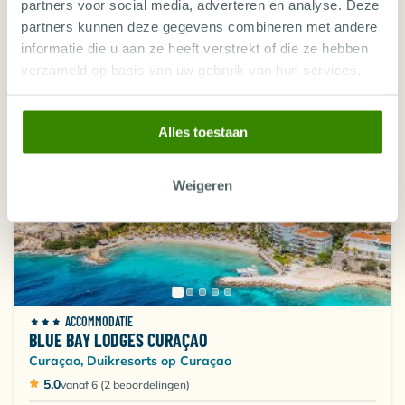
partners voor social media, adverteren en analyse. Deze
Car Rental
partners kunnen deze gegevens combineren met andere
Accommodatie
Duiken
informatie die u aan ze heeft verstrekt of die ze hebben
Verplichte kosten in NL
verzameld op basis van uw gebruik van hun services.
Vanaf-prijs per persoon
1.497
€
,60
Alles toestaan
Drive & Dive Inbegrepen
Weigeren
ACCOMMODATIE
BLUE BAY LODGES CURAÇAO
Curaçao, Duikresorts op Curaçao
5.0
vanaf 6 (2 beoordelingen)