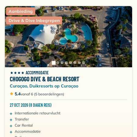
Aanbieding
Drive & Dive Inbegrepen
ACCOMMODATIE
CHOGOGO DIVE & BEACH RESORT
Curaçao, Duikresorts op Curaçao
5.4
vanaf 6 (5 beoordelingen)
27 OCT 2026 (8 DAGEN REIS)
Internationale retourvlucht
Transfer
Car Rental
Accommodatie