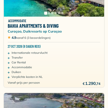
ACCOMMODATIE
BAHIA APARTMENTS & DIVING
Curaçao, Duikresorts op Curaçao
4.9
vanaf 6 (3 beoordelingen)
27 OCT 2026 (8 DAGEN REIS)
Internationale retourvlucht
Transfer
Car Rental
Accommodatie
Duiken
Verplichte kosten in NL
Vanaf-prijs per persoon
1.290
€
,74