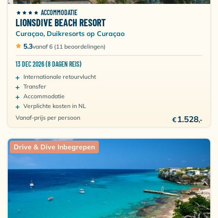
ACCOMMODATIE
LIONSDIVE BEACH RESORT
Curaçao, Duikresorts op Curaçao
5.3
vanaf 6 (11 beoordelingen)
13 DEC 2026 (8 DAGEN REIS)
Internationale retourvlucht
Transfer
Accommodatie
Verplichte kosten in NL
Vanaf-prijs per persoon
1.528
€
,-
Drive & Dive Inbegrepen