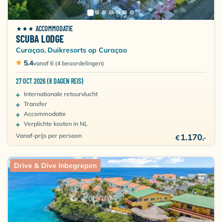
gezelligheid en heerlijk eten!
ACCOMMODATIE
SCUBA LODGE
Curaçao, Duikresorts op Curaçao
5.4
vanaf 6 (4 beoordelingen)
27 OCT 2026 (8 DAGEN REIS)
Internationale retourvlucht
Transfer
Accommodatie
Verplichte kosten in NL
Vanaf-prijs per persoon
1.170
€
,-
Drive & Dive Inbegrepen